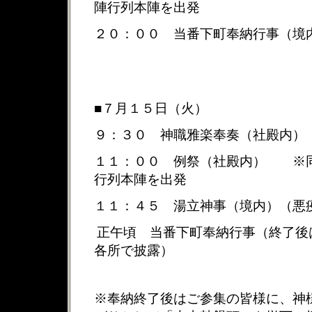
陣行列本陣を出発
２０：００
当番下町奉納行事（境
■７月１５日（火）
９：３０
神職雅楽奉奏（社殿内）
１１：００
例祭（社殿内）
※
行列本陣を出発
１１：４５ 湯立神事（境内）（悪
正午頃
当番下町奉納行事（終了後
各所で披露）
※奉納終了後はご参集の皆様に
、
神