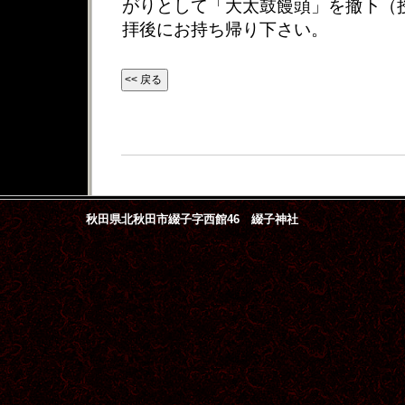
がりとして「大太鼓饅頭」を撤下（
拝後にお持ち帰り下さい。
秋田県北秋田市綴子字西館46 綴子神社