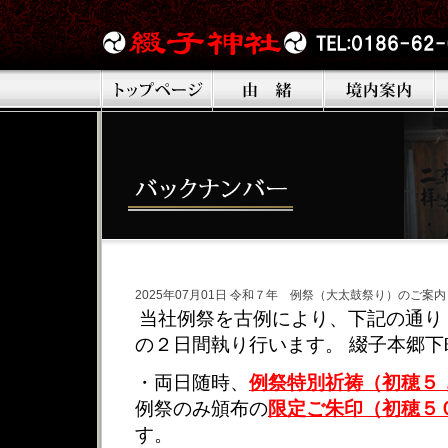
2025年07月01日 令和７年 例祭（大太鼓祭り）のご案内
当社例祭を古例により
、
下記の通り
の２日間執り行います。 綴子本郷
・両日随時、
例祭特別祈祷（初穂５
例祭のみ頒布の
限定ご朱印（初穂５
す。