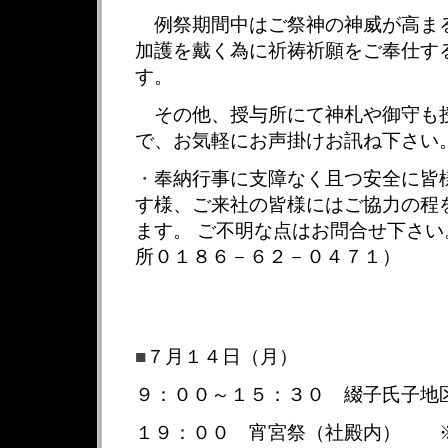
例祭期間中はご祭神の神威が高ま
加護を戴く為に祈祷祈願をご奉仕す
す。
その他、授与所にて神札や御守も
で、お気軽にお声掛けお訊ね下さい
・
奉納行事に支障なく且つ安全に皆
す様、ご来社の皆様にはご協力の程
ます。
ご不明な点はお問合せ下さい
所０１８６－６２－０４７１）
■
７月１４日（月）
９：００～１５：３０
綴子氏子地
１９：００
宵宮祭（社殿内）