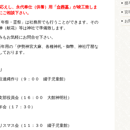
授
応えし、
永代奉仕（供養）用
「
合葬墓
」が竣工致しま
宮
にご相談下さい。
お
「年祭・霊祭」は社務所でも行うことができます。その
榊（献花）等は神社で準備致します。
みもお気軽にお問合せ下さい。
新年用の「伊勢神宮大麻、各種神札・御幣、神社庁暦な
しております。
り
縄作り（９：００ 綴子児童館）
支部役員会（１６：００ 大館神明社）
会（１７：３０）
リスマス会（１１：３０ 綴子児童館）