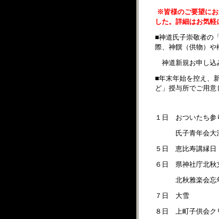
※
皆様のご要望にお
した。詳細はお気軽
■神道氏子崇敬者の
際、神饌（供物）や
神道新規お申し込
■年末年始を控え、
ど」授与所でご用意
１日 おついたち参
氏子青年会大注連
５日 恵比寿講縁日
６日 県神社庁北秋
北秋雅楽会忘年
７日 大雪
８日 上町子供会ク