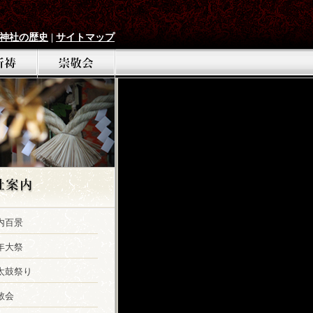
神社の歴史
|
サイトマップ
内百景
年大祭
太鼓祭り
敬会