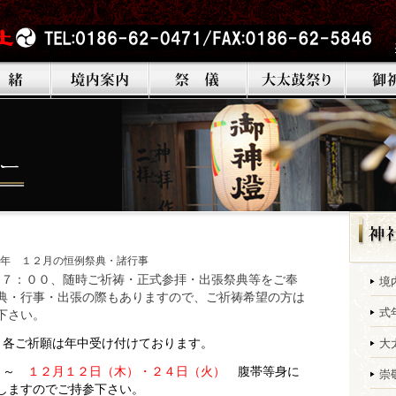
令和６年 １２月の恒例祭典・諸行事
１７：００、随時ご祈祷・正式参拝・出張祭典等をご奉
境
典・行事・出張の際もありますので、ご祈祷希望の方は
式
下さい。
、
各ご祈願は
年中受け付けております。
大
）
～
１２
月１２
日（木）・２４日（火）
腹帯等身に
崇
しますのでご持参下さい。