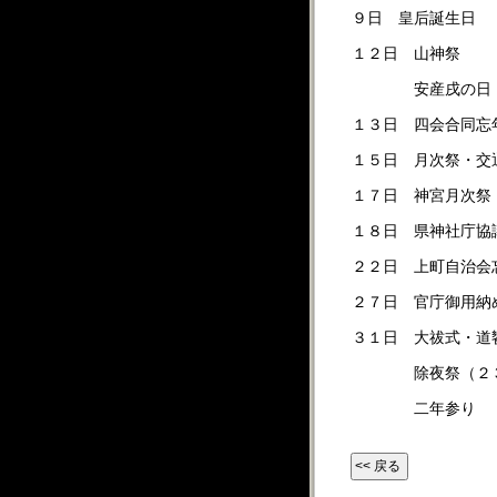
９日 皇后誕生日
１２日 山神祭
安産戌の日
１３日 四会合同忘
１５日 月次祭・交
１７日 神宮月次祭
１８日 県神社庁協
２２日 上町自治会
２７日 官庁御用納
３１日 大祓式・道
除夜祭（２３
二年参り