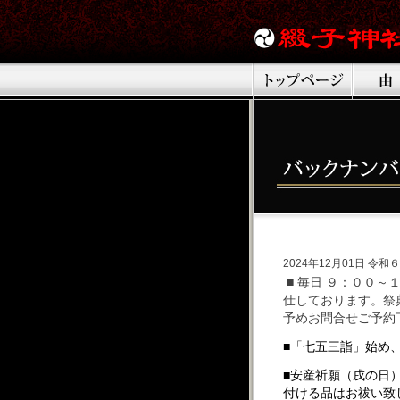
2024年12月01日 
■
毎日 ９：００～
仕しております。
祭
予めお問合せご予約
■「七五三詣」始め
■
安産祈願（戌の日
付ける品はお祓い致